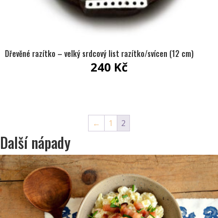
Dřevěné razítko – velký srdcový list razítko/svícen (12 cm)
240
Kč
←
1
2
Další nápady