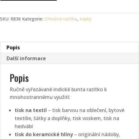
-
kapka
SKU:
R836
Kategorie:
Dřevěná razítka
,
Kapky
kuličky
(6
cm)
množství
Popis
Další informace
Popis
Ručně vyřezávané indické bunta razítko k
mnohostrannému využití:
tisk na textil
– tisk barvou na oblečení, bytové
textilie, šátky a doplňky, tisk voskem, tisk na
hedvábí
tisk do keramické hlíny
– originální nádoby,