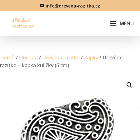
info@drevena-razitka.cz
Domů
/
Obchod
/
Dřevěná razítka
/
Kapky
/ Dřevěné
razítko – kapka kuličky (6 cm)