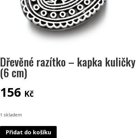
Dřevěné razítko – kapka kuličky
(6 cm)
156
Kč
1 skladem
Dřevěné
Přidat do košíku
razítko