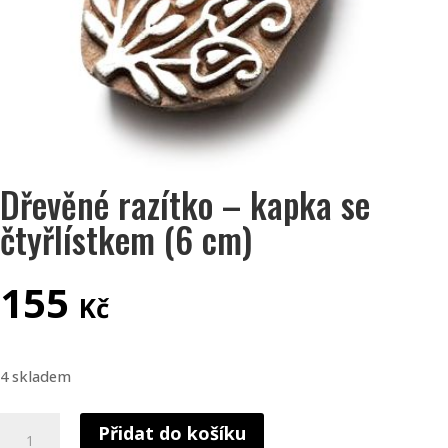
Dřevěné razítko – kapka se
čtyřlístkem (6 cm)
155
Kč
4 skladem
Dřevěné
Přidat do košíku