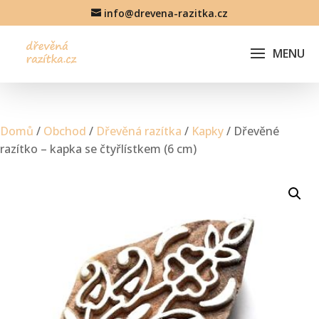
info@drevena-razitka.cz
Domů
/
Obchod
/
Dřevěná razítka
/
Kapky
/ Dřevěné
razítko – kapka se čtyřlístkem (6 cm)