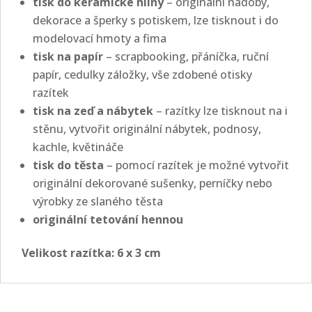
tisk do keramické hlíny
– originální nádoby,
dekorace a šperky s potiskem, lze tisknout i do
modelovací hmoty a fima
tisk na papír
– scrapbooking, přáníčka, ruční
papír, cedulky záložky, vše zdobené otisky
razítek
tisk na zeď a nábytek
– razítky lze tisknout na i
stěnu, vytvořit originální nábytek, podnosy,
kachle, květináče
tisk do těsta
– pomocí razítek je možné vytvořit
originální dekorované sušenky, perníčky nebo
výrobky ze slaného těsta
originální tetování hennou
Velikost razítka: 6 x 3
cm