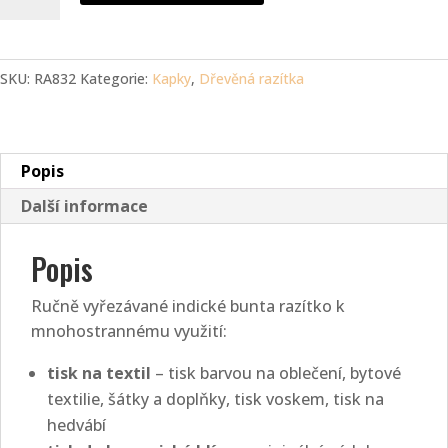
razítko
-
kapka
se
SKU:
RA832
Kategorie:
Kapky
,
Dřevěná razítka
čtyřlístkem
(6
cm)
Popis
množství
Další informace
Popis
Ručně vyřezávané indické bunta razítko k
mnohostrannému využití:
tisk na textil
– tisk barvou na oblečení, bytové
textilie, šátky a doplňky, tisk voskem, tisk na
hedvábí