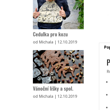
Cedulka pro kozu
od
Michala
|
12.10.2019
Po
P
R
Vánoční lišky a spol.
od
Michala
|
12.10.2019