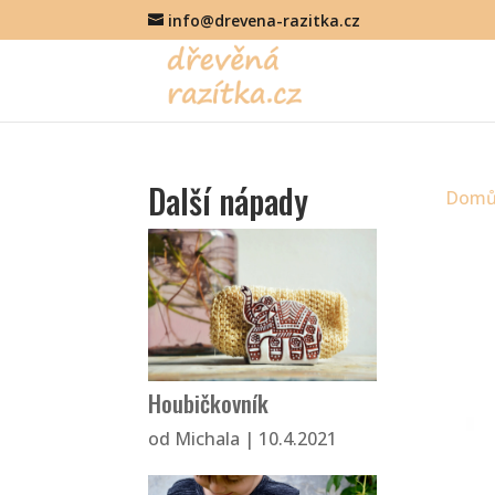
info@drevena-razitka.cz
Další nápady
Dom
Houbičkovník
od
Michala
|
10.4.2021