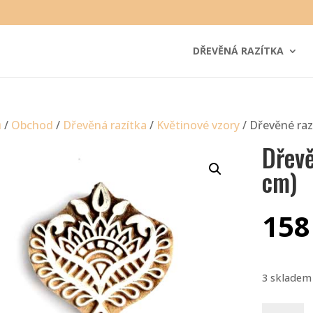
DŘEVĚNÁ RAZÍTKA
ů
/
Obchod
/
Dřevěná razítka
/
Květinové vzory
/ Dřevěné razí
Dřevě
cm)
15
3 skladem
Dřevěné