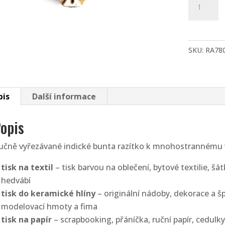
razítko
-
vějíř
(7
SKU:
RA78
cm)
množství
pis
Další informace
opis
učně vyřezávané indické bunta razítko k mnohostrannému v
tisk na textil
– tisk barvou na oblečení, bytové textilie, šá
hedvábí
tisk do keramické hlíny
– originální nádoby, dekorace a šp
modelovací hmoty a fima
tisk na papír
– scrapbooking, přáníčka, ruční papír, cedulky