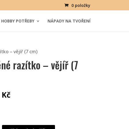
0 položky
HOBBY POTŘEBY
NÁPADY NA TVOŘENÍ
tko – vějíř (7 cm)
né razítko – vějíř (7
8
Kč