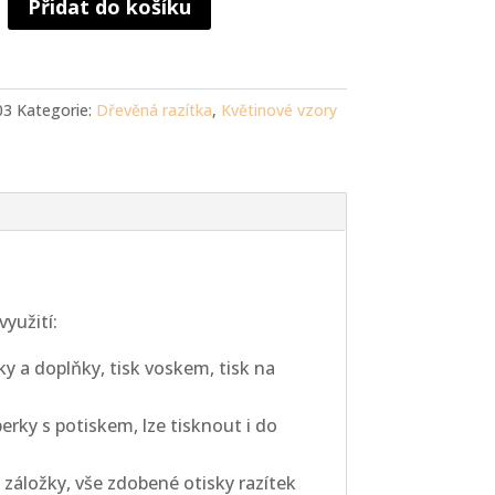
Přidat do košíku
03
Kategorie:
Dřevěná razítka
,
Květinové vzory
yužití:
tky a doplňky, tisk voskem, tisk na
erky s potiskem, lze tisknout i do
 záložky, vše zdobené otisky razítek