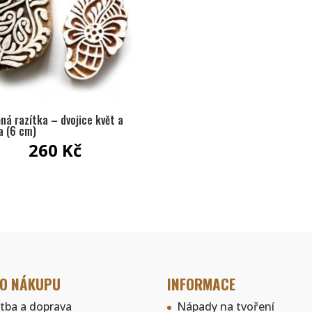
ná razítka – dvojice květ a
a (6 cm)
260
Kč
 O NÁKUPU
INFORMACE
atba a doprava
Nápady na tvoření