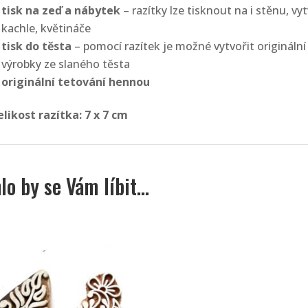
tisk na zeď a nábytek
– razítky lze tisknout na i stěnu, vy
kachle, květináče
tisk do těsta
– pomocí razítek je možné vytvořit origináln
výrobky ze slaného těsta
originální tetování hennou
elikost razítka: 7 x 7
cm
lo by se Vám líbit…