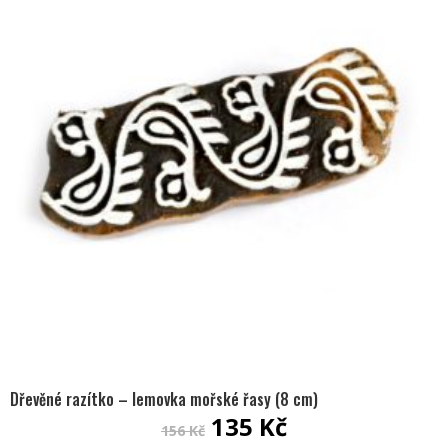
Dřevěné razítko – lemovka mořské řasy (8 cm)
Původní
Aktuální
135
Kč
156
Kč