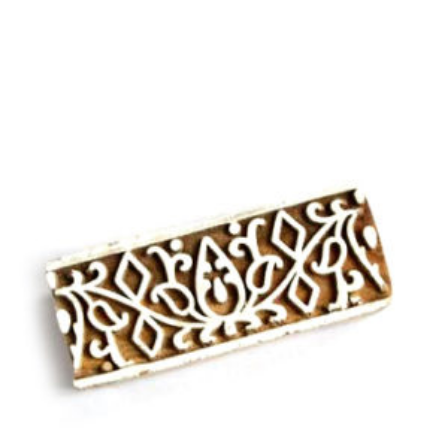
cena
cena
byla:
je:
156 Kč.
135 Kč.