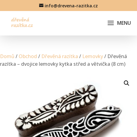
info@drevena-razitka.cz
Domů
/
Obchod
/
Dřevěná razítka
/
Lemovky
/ Dřevěná
razítka – dvojice lemovky kytka střed a větvička (8 cm)