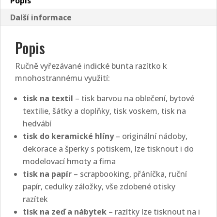
Popis
Další informace
Popis
Ručně vyřezávané indické bunta razítko k
mnohostrannému využití:
tisk na textil
– tisk barvou na oblečení, bytové
textilie, šátky a doplňky, tisk voskem, tisk na
hedvábí
tisk do keramické hlíny
– originální nádoby,
dekorace a šperky s potiskem, lze tisknout i do
modelovací hmoty a fima
tisk na papír
– scrapbooking, přáníčka, ruční
papír, cedulky záložky, vše zdobené otisky
razítek
tisk na zeď a nábytek
– razítky lze tisknout na i