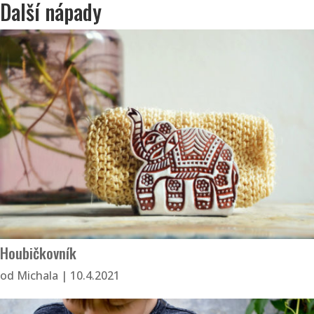
Další nápady
156 Kč.
135 Kč.
Houbičkovník
od
Michala
|
10.4.2021