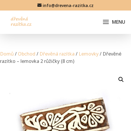
info@drevena-razitka.cz
Domů
/
Obchod
/
Dřevěná razítka
/
Lemovky
/ Dřevěné
razítko – lemovka 2 růžičky (8 cm)