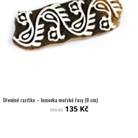
Dřevěné razítko – lemovka mořské řasy (8 cm)
Původní
Aktuální
135
Kč
156
Kč
cena
cena
byla:
je: