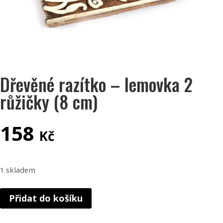
Dřevěné razítko – lemovka 2
růžičky (8 cm)
158
Kč
1 skladem
Dřevěné
Přidat do košíku
razítko
-