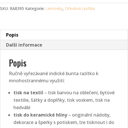
lemovka
SKU:
RA8395
Kategorie:
Lemovky
,
Dřevěná razítka
2
růžičky
(8
cm)
Popis
množství
Další informace
Popis
Ručně vyřezávané indické bunta razítko k
mnohostrannému využití:
tisk na textil
– tisk barvou na oblečení, bytové
textilie, šátky a doplňky, tisk voskem, tisk na
hedvábí
tisk do keramické hlíny
– originální nádoby,
dekorace a šperky s potiskem, lze tisknout i do