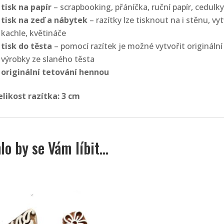
tisk na papír
– scrapbooking, přáníčka, ruční papír, cedulky
tisk na zeď a nábytek
– razítky lze tisknout na i stěnu, vy
kachle, květináče
tisk do těsta
– pomocí razítek je možné vytvořit origináln
výrobky ze slaného těsta
originální tetování hennou
elikost razítka: 3
cm
lo by se Vám líbit…