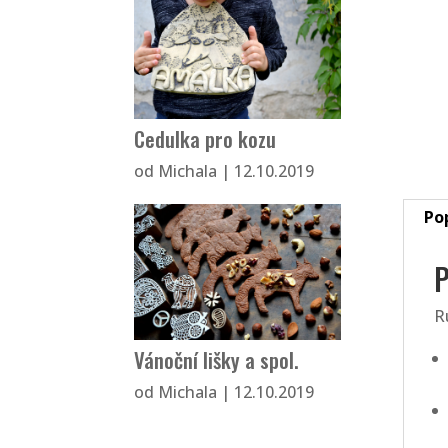
Cedulka pro kozu
od
Michala
|
12.10.2019
Po
P
R
Vánoční lišky a spol.
od
Michala
|
12.10.2019