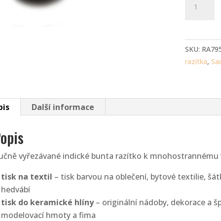
razítka
-
dvojice
ohm
SKU:
RA79
a
razítka
,
Sa
Ganesha
(3
cm)
pis
Další informace
množství
opis
učně vyřezávané indické bunta razítko k mnohostrannému v
tisk na textil
– tisk barvou na oblečení, bytové textilie, šá
hedvábí
tisk do keramické hlíny
– originální nádoby, dekorace a šp
modelovací hmoty a fima