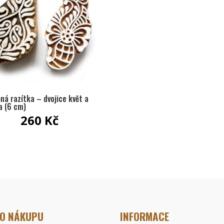
ná razítka – dvojice květ a
a (6 cm)
260
Kč
 O NÁKUPU
INFORMACE