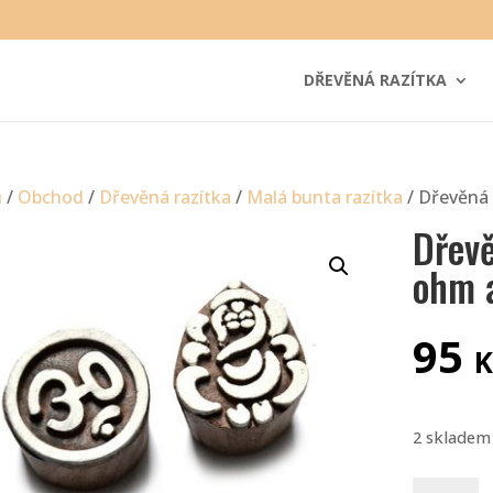
DŘEVĚNÁ RAZÍTKA
ů
/
Obchod
/
Dřevěná razítka
/
Malá bunta razítka
/ Dřevěná 
Dřevě
ohm 
95
K
2 skladem
Dřevěná