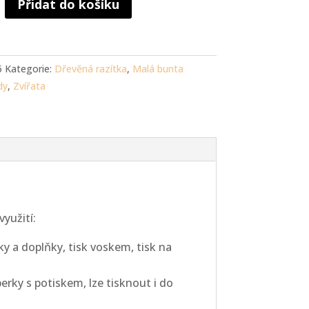
Přidat do košíku
5
Kategorie:
Dřevěná razítka
,
Malá bunta
dy
,
Zvířata
yužití:
tky a doplňky, tisk voskem, tisk na
erky s potiskem, lze tisknout i do