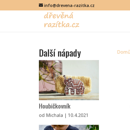
info@drevena-razitka.cz
Další nápady
Dom
Houbičkovník
od
Michala
|
10.4.2021