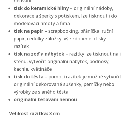
hedvábí
tisk do keramické hlíny
– originální nádoby,
dekorace a šperky s potiskem, lze tisknout i do
modelovací hmoty a fima
tisk na papír
– scrapbooking, přáníčka, ruční
papír, cedulky záložky, vše zdobené otisky
razítek
tisk na zeď a nábytek
– razítky lze tisknout na i
stěnu, vytvořit originální nábytek, podnosy,
kachle, květináče
tisk do těsta
– pomocí razítek je možné vytvořit
originální dekorované sušenky, perníčky nebo
výrobky ze slaného těsta
originální tetování hennou
Velikost razítka: 3 cm