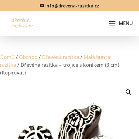
info@drevena-razitka.cz
Domů
/
Obchod
/
Dřevěná razítka
/
Malá bunta
razítka
/ Dřevěná razítka – trojice s koníkem (3 cm)
(Kopírovat)