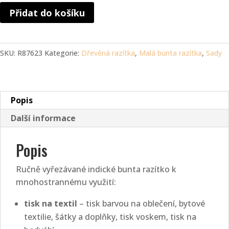
Dřevěná
Přidat do košíku
razítka
-
trojice
SKU:
R87623
Kategorie:
Dřevěná razítka
,
Malá bunta razítka
,
Sady
s
koníkem
(3
cm)
Popis
(Kopírovat)
Další informace
množství
Popis
Ručně vyřezávané indické bunta razítko k
mnohostrannému využití:
tisk na textil
– tisk barvou na oblečení, bytové
textilie, šátky a doplňky, tisk voskem, tisk na