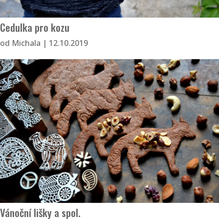
Cedulka pro kozu
od
Michala
|
12.10.2019
Vánoční lišky a spol.