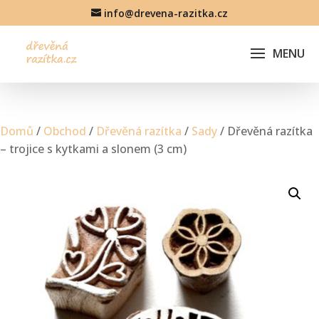
info@drevena-razitka.cz
Domů
/
Obchod
/
Dřevěná razítka
/
Sady
/ Dřevěná razítka
– trojice s kytkami a slonem (3 cm)