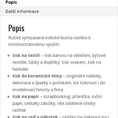
Popis
Další informace
Popis
Ručně vyřezávané indické bunta razítko k
mnohostrannému využití:
tisk na textil
– tisk barvou na oblečení, bytové
textilie, šátky a doplňky, tisk voskem, tisk na
hedvábí
tisk do keramické hlíny
– originální nádoby,
dekorace a šperky s potiskem, lze tisknout i do
modelovací hmoty a fima
tisk na papír
– scrapbooking, přáníčka, ruční
papír, cedulky záložky, vše zdobené otisky
razítek
tisk na zeď a nábytek
– razítky lze tisknout na i