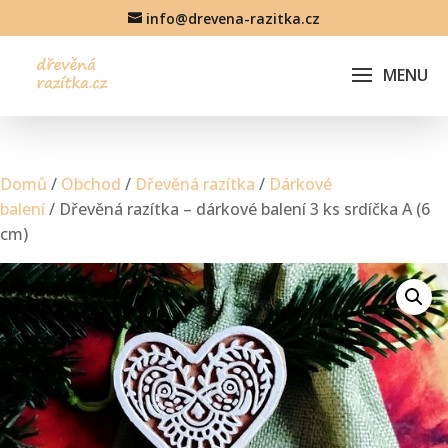
info@drevena-razitka.cz
Domů
/
Obchod
/
Dřevěná razítka
/
Dárkové
balení
/ Dřevěná razítka – dárkové balení 3 ks srdíčka A (6
cm)