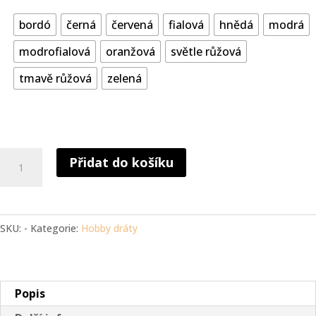
bordó
černá
červená
fialová
hnědá
modrá
modrofialová
oranžová
světle růžová
tmavě růžová
zelená
Lakovaný
Přidat do košíku
měděný
drátek
0,3
mm
SKU:
-
Kategorie:
Hobby dráty
množství
Popis