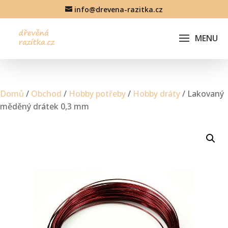
info@drevena-razitka.cz
Domů
/
Obchod
/
Hobby potřeby
/
Hobby dráty
/ Lakovaný
měděný drátek 0,3 mm