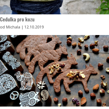
Cedulka pro kozu
od
Michala
|
12.10.2019