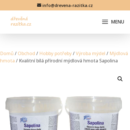
info@drevena-razitka.cz
Domů
/
Obchod
/
Hobby potřeby
/
Výroba mýdel
/
Mýdlová
hmota
/ Kvalitní bílá přírodní mýdlová hmota Sapolina