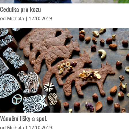
Cedulka pro kozu
od
Michala
|
12.10.2019
Vánoční lišky a spol.
od
Michala
|
12.10.2019