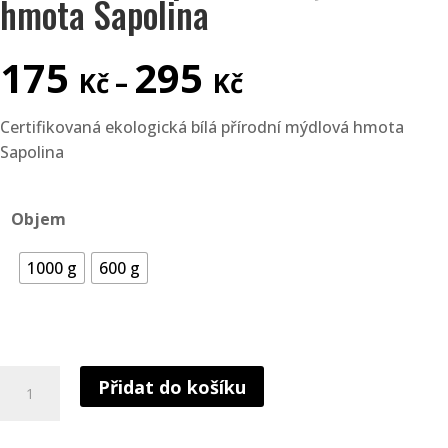
hmota Sapolina
Rozpětí
175
295
cen:
Kč
–
Kč
175 Kč
až
Certifikovaná ekologická bílá přírodní mýdlová hmota
295 Kč
Sapolina
Objem
1000 g
600 g
Kvalitní
Přidat do košíku
bílá
přírodní