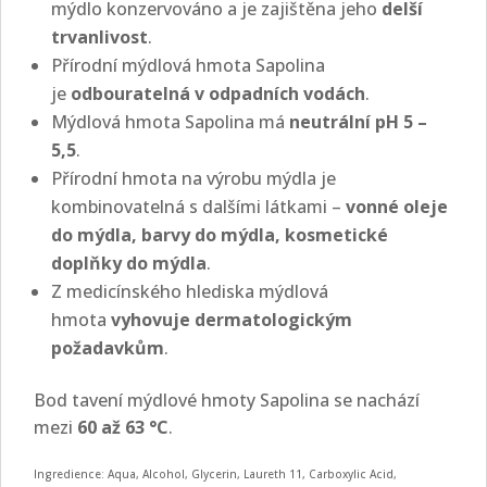
mýdlo konzervováno a je zajištěna jeho
delší
trvanlivost
.
Přírodní mýdlová hmota Sapolina
je
odbouratelná v odpadních vodách
.
Mýdlová hmota Sapolina má
neutrální pH 5 –
5,5
.
Přírodní hmota na výrobu mýdla je
kombinovatelná s dalšími látkami –
vonné oleje
do mýdla, barvy do mýdla, kosmetické
doplňky do mýdla
.
Z medicínského hlediska mýdlová
hmota
vyhovuje dermatologickým
požadavkům
.
Bod tavení mýdlové hmoty Sapolina se nachází
mezi
60 až 63 °C
.
Ingredience: Aqua, Alcohol, Glycerin, Laureth 11, Carboxylic Acid,