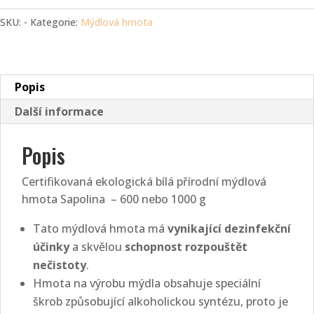
mýdlová
hmota
SKU:
-
Kategorie:
Mýdlová hmota
Sapolina
množství
Popis
Další informace
Popis
Certifikovaná ekologická bílá přírodní mýdlová
hmota Sapolina – 600 nebo 1000 g
Tato mýdlová hmota má
vynikající dezinfekční
účinky
a skvělou
schopnost rozpouštět
nečistoty
.
Hmota na výrobu mýdla obsahuje speciální
škrob způsobující alkoholickou syntézu, proto je