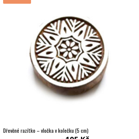
Dřevěné razítko – vločka v kolečku (5 cm)
Původní
Aktuální