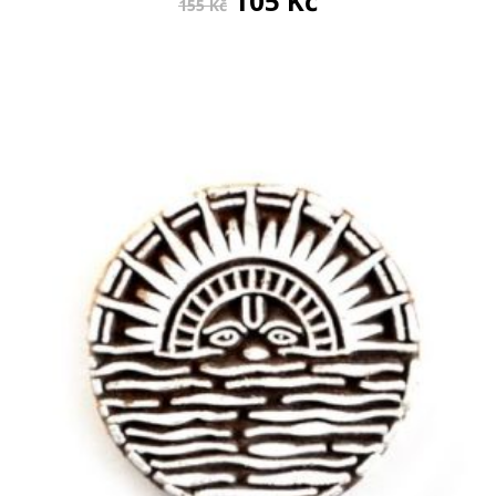
105
Kč
155
Kč
cena
cena
byla:
je:
155 Kč.
105 Kč.