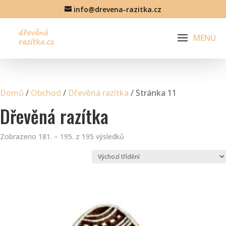
info@drevena-razitka.cz
Domů
/
Obchod
/
Dřevěná razítka
/ Stránka 11
Dřevěná razítka
Zobrazeno 181. – 195. z 195 výsledků