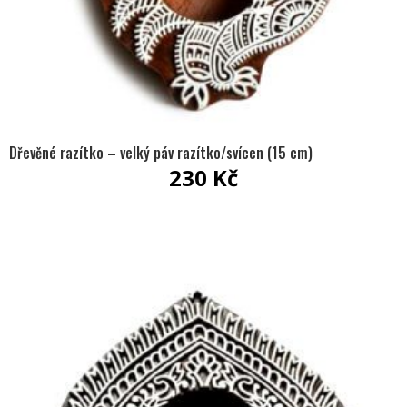
Dřevěné razítko – velký páv razítko/svícen (15 cm)
230
Kč