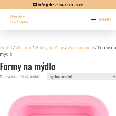
info@drevena-razitka.cz
Domů
/
Obchod
/
Hobby potřeby
/
Výroba mýdel
/ Formy na
mýdlo
Formy na mýdlo
Zobrazeno 10 výsledků