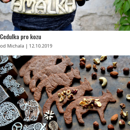
Cedulka pro kozu
od
Michala
|
12.10.2019