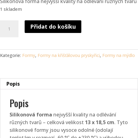
Silikonová forma nejvyšší kvality na odlévání různých tvarů
1 skladem
Silikonová
Přidat do košíku
forma
-
delikatesy
13x18,5
Kategorie:
Formy
,
Formy na křišťálovou pryskyřici
,
Formy na mýdlo
cm
množství
Popis
Popis
Silikonová forma
nejvyšší kvality na odlévání
různých tvarů – celková velikost
13 x 18,5 cm
. Tyto
silikonové formy jsou vysoce odolné (odolají
teplotám v rozmezí -60 °C do +230 °C) a výhodou