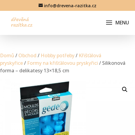
info@drevena-razitka.cz
Domů
/
Obchod
/
Hobby potřeby
/
Křišťálová
pryskyřice
/
Formy na křišťálovou pryskyřici
/ Silikonová
forma – delikatesy 13×18,5 cm