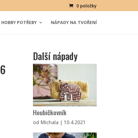
0 položky
HOBBY POTŘEBY
NÁPADY NA TVOŘENÍ
Další nápady
 6
Houbičkovník
od
Michala
|
10.4.2021