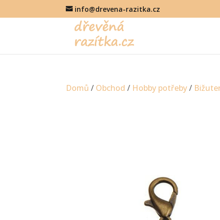
info@drevena-razitka.cz
Domů
/
Obchod
/
Hobby potřeby
/
Bižute