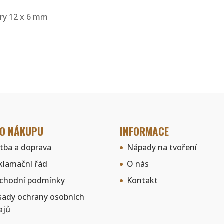
ěry 12 x 6 mm
 O NÁKUPU
INFORMACE
atba a doprava
Nápady na tvoření
klamační řád
O nás
chodní podmínky
Kontakt
sady ochrany osobních
ajů