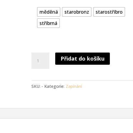
měděná
starobronz
starostříbro
stříbrná
Bižuterní
Přidat do košíku
karabinka
12
x
6
SKU:
-
Kategorie:
Zapínání
mm
množství