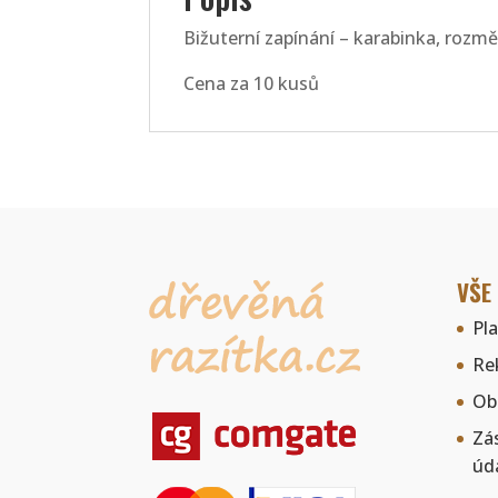
Bižuterní zapínání – karabinka, rozm
Cena za 10 kusů
VŠE
Pl
Re
Ob
Zá
úd