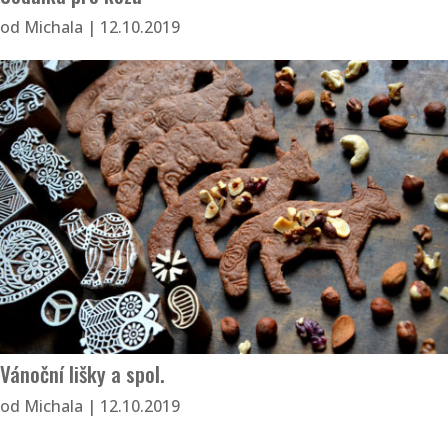
od
Michala
|
12.10.2019
Vánoční lišky a spol.
od
Michala
|
12.10.2019