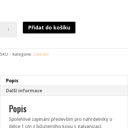
Šroubovací
Přidat do košíku
zapínání
množství
SKU:
-
Kategorie:
Zapínání
Popis
Další informace
Popis
Spolehlivé zapínání především pro náhrdelníky o
délce 1 cm z bižuterního kovu s galvanizací.