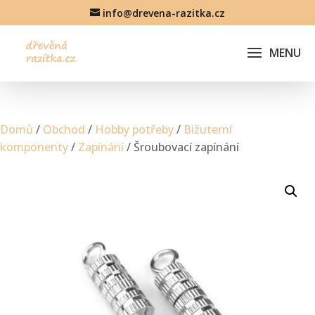
info@drevena-razitka.cz
Domů
/
Obchod
/
Hobby potřeby
/
Bižuterní
komponenty
/
Zapínání
/ Šroubovací zapínání