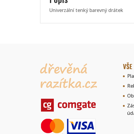
Univerzální tenký barevný drátek
VŠE
Pl
Re
Ob
Zá
úd