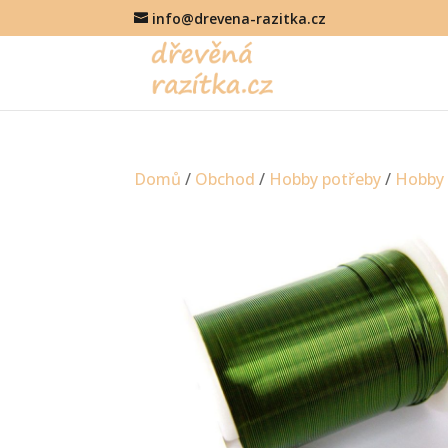
info@drevena-razitka.cz
Domů
/
Obchod
/
Hobby potřeby
/
Hobby 