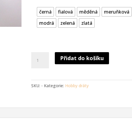
černá
fialová
měděná
meruňková
modrá
zelená
zlatá
Barevný
Přidat do košíku
drátek
0,3
mm
-
SKU:
-
Kategorie:
Hobby dráty
10
m
množství