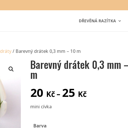
DŘEVĚNÁ RAZÍTKA
dráty
/ Barevný drátek 0,3 mm – 10 m
Barevný drátek 0,3 mm 
m
Rozpětí
20
25
cen:
Kč
–
Kč
20 Kč
až
mini cívka
25 Kč
Barva